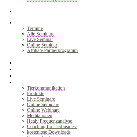
+
Blog
Seminare
Termine
Alle Seminare
Live Seminar
Online Seminar
Affiliate Partnerprogramm
+
Akademie
Webinar
Healy
Shop
Tierkommunikation
Produkte
Live Seminare
Online Seminare
Online Webinare
Meditationen
Healy Frequenzanalyse
Coaching für Tierbusiness
kostenlose Downloads