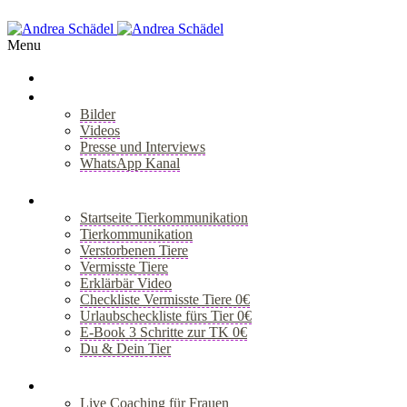
Menu
Über Mich
Bilder
Videos
Presse und Interviews
WhatsApp Kanal
+
Tiergespräch
Startseite Tierkommunikation
Tierkommunikation
Verstorbenen Tiere
Vermisste Tiere
Erklärbär Video
Checkliste Vermisste Tiere 0€
Urlaubscheckliste fürs Tier 0€
E-Book 3 Schritte zur TK 0€
Du & Dein Tier
+
Coaching
Live Coaching für Frauen