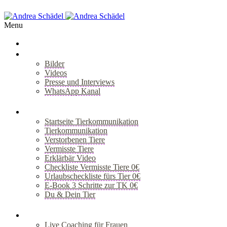
Menu
Über Mich
Bilder
Videos
Presse und Interviews
WhatsApp Kanal
+
Tiergespräch
Startseite Tierkommunikation
Tierkommunikation
Verstorbenen Tiere
Vermisste Tiere
Erklärbär Video
Checkliste Vermisste Tiere 0€
Urlaubscheckliste fürs Tier 0€
E-Book 3 Schritte zur TK 0€
Du & Dein Tier
+
Coaching
Live Coaching für Frauen