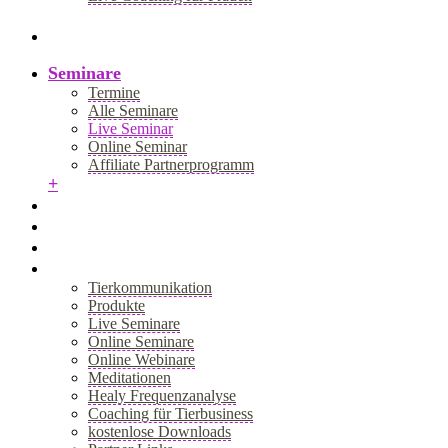
+
Blog
Seminare
Termine
Alle Seminare
Live Seminar
Online Seminar
Affiliate Partnerprogramm
+
Akademie
Webinar
Healy
Shop
Tierkommunikation
Produkte
Live Seminare
Online Seminare
Online Webinare
Meditationen
Healy Frequenzanalyse
Coaching für Tierbusiness
kostenlose Downloads