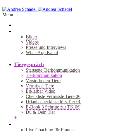
Menu
Über Mich
Bilder
Videos
Presse und Interviews
WhatsApp Kanal
+
Tiergespräch
Startseite Tierkommunikation
Tierkommunikation
Verstorbenen Tiere
Vermisste Tiere
Erklärbär Video
Checkliste Vermisste Tiere 0€
Urlaubscheckliste fürs Tier 0€
E-Book 3 Schritte zur TK 0€
Du & Dein Tier
+
Coaching
Live Coaching für Frauen