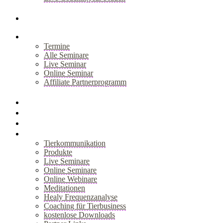
+
Blog
Seminare
Termine
Alle Seminare
Live Seminar
Online Seminar
Affiliate Partnerprogramm
+
Akademie
Webinar
Healy
Shop
Tierkommunikation
Produkte
Live Seminare
Online Seminare
Online Webinare
Meditationen
Healy Frequenzanalyse
Coaching für Tierbusiness
kostenlose Downloads