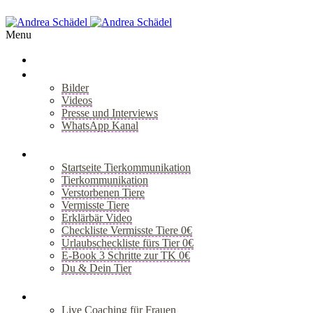
Menu
Über Mich
Bilder
Videos
Presse und Interviews
WhatsApp Kanal
+
Tiergespräch
Startseite Tierkommunikation
Tierkommunikation
Verstorbenen Tiere
Vermisste Tiere
Erklärbär Video
Checkliste Vermisste Tiere 0€
Urlaubscheckliste fürs Tier 0€
E-Book 3 Schritte zur TK 0€
Du & Dein Tier
+
Coaching
Live Coaching für Frauen