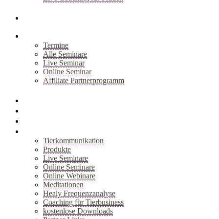
+
Blog
Seminare
Termine
Alle Seminare
Live Seminar
Online Seminar
Affiliate Partnerprogramm
+
Akademie
Webinar
Healy
Shop
Tierkommunikation
Produkte
Live Seminare
Online Seminare
Online Webinare
Meditationen
Healy Frequenzanalyse
Coaching für Tierbusiness
kostenlose Downloads