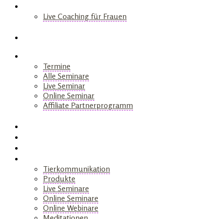
Coaching
Live Coaching für Frauen
+
Blog
Seminare
Termine
Alle Seminare
Live Seminar
Online Seminar
Affiliate Partnerprogramm
+
Akademie
Webinar
Healy
Shop
Tierkommunikation
Produkte
Live Seminare
Online Seminare
Online Webinare
Meditationen