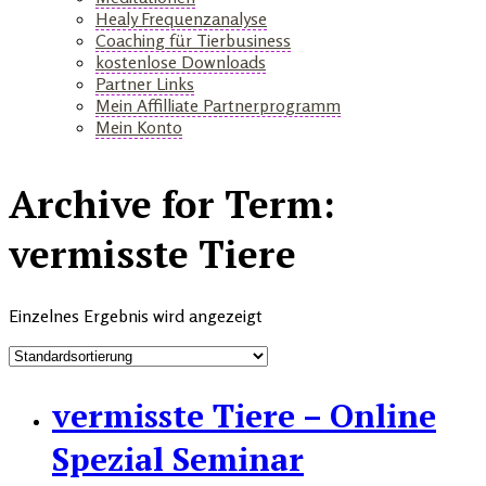
Healy Frequenzanalyse
Coaching für Tierbusiness
kostenlose Downloads
Partner Links
Mein Affilliate Partnerprogramm
Mein Konto
+
Archive for Term:
vermisste Tiere
Einzelnes Ergebnis wird angezeigt
vermisste Tiere – Online
Spezial Seminar