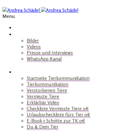
Menu
Über Mich
Bilder
Videos
Presse und Interviews
WhatsApp Kanal
+
Tiergespräch
Startseite Tierkommunikation
Tierkommunikation
Verstorbenen Tiere
Vermisste Tiere
Erklärbär Video
Checkliste Vermisste Tiere 0€
Urlaubscheckliste fürs Tier 0€
E-Book 3 Schritte zur TK 0€
Du & Dein Tier
+