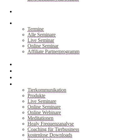
+
Blog
Seminare
Termine
Alle Seminare
Live Seminar
Online Seminar
Affiliate Partnerprogramm
+
Akademie
Webinar
Healy
Shop
Tierkommunikation
Produkte
Live Seminare
Online Seminare
Online Webinare
Meditationen
Healy Frequenzanalyse
Coaching für Tierbusiness
kostenlose Downloads