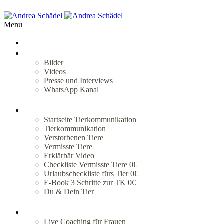
Menu
Über Mich
Bilder
Videos
Presse und Interviews
WhatsApp Kanal
+
Tiergespräch
Startseite Tierkommunikation
Tierkommunikation
Verstorbenen Tiere
Vermisste Tiere
Erklärbär Video
Checkliste Vermisste Tiere 0€
Urlaubscheckliste fürs Tier 0€
E-Book 3 Schritte zur TK 0€
Du & Dein Tier
+
Coaching
Live Coaching für Frauen