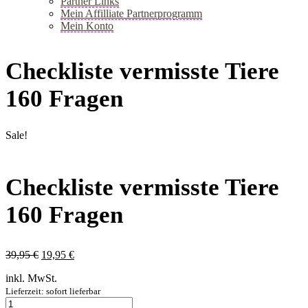
Partner Links
Mein Affilliate Partnerprogramm
Mein Konto
+
Checkliste vermisste Tiere
160 Fragen
Sale!
Checkliste vermisste Tiere
160 Fragen
Ursprünglicher
Aktueller
39,95
€
19,95
€
Preis
Preis
inkl. MwSt.
war:
ist:
39,95 €
19,95 €.
Lieferzeit: sofort lieferbar
Checkliste