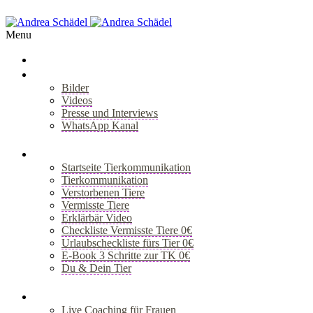
Menu
Über Mich
Bilder
Videos
Presse und Interviews
WhatsApp Kanal
+
Tiergespräch
Startseite Tierkommunikation
Tierkommunikation
Verstorbenen Tiere
Vermisste Tiere
Erklärbär Video
Checkliste Vermisste Tiere 0€
Urlaubscheckliste fürs Tier 0€
E-Book 3 Schritte zur TK 0€
Du & Dein Tier
+
Coaching
Live Coaching für Frauen