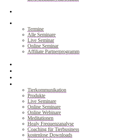
+
Blog
Seminare
Termine
Alle Seminare
Live Seminar
Online Seminar
Affiliate Partnerprogramm
+
Akademie
Webinar
Healy
Shop
Tierkommunikation
Produkte
Live Seminare
Online Seminare
Online Webinare
Meditationen
Healy Frequenzanalyse
Coaching für Tierbusiness
kostenlose Downloads