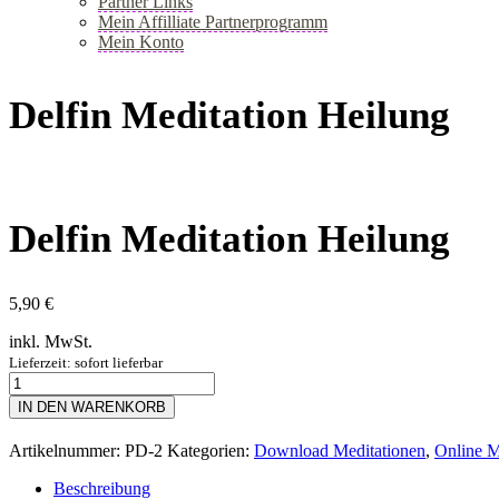
Partner Links
Mein Affilliate Partnerprogramm
Mein Konto
+
Delfin Meditation Heilung
Delfin Meditation Heilung
5,90
€
inkl. MwSt.
Lieferzeit: sofort lieferbar
Delfin
Meditation
IN DEN WARENKORB
Heilung
[Digital]
Artikelnummer:
PD-2
Kategorien:
Download Meditationen
,
Online M
Menge
Beschreibung