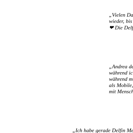
Vielen Da
wieder, bi
❤
Die Delf
Andrea de
während ic
während me
als Mobile
mit Mensch
Ich habe gerade Delfin Med