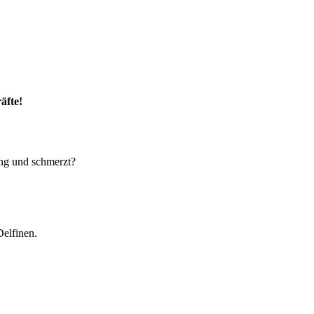
äfte!
ung und schmerzt?
Delfinen.