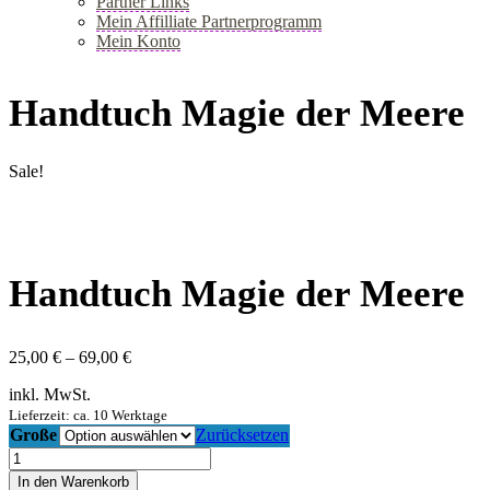
Partner Links
Mein Affilliate Partnerprogramm
Mein Konto
+
Handtuch Magie der Meere
Sale!
Handtuch Magie der Meere
Preisspanne:
25,00
€
–
69,00
€
25,00 €
inkl. MwSt.
bis
69,00 €
Lieferzeit: ca. 10 Werktage
Große
Zurücksetzen
Handtuch
Magie
In den Warenkorb