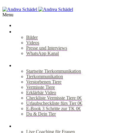
Menu
Über Mich
Bilder
Videos
Presse und Interviews
WhatsApp Kanal
+
Tiergespräch
Startseite Tierkommunikation
Tierkommunikation
Verstorbenen Tiere
Vermisste Tiere
Erklärbär Video
Checkliste Vermisste Tiere 0€
Urlaubscheckliste fürs Tier 0€
E-Book 3 Schritte zur TK 0€
Du & Dein Tier
+
Coaching
Live Coaching für Frauen