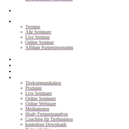
+
Blog
Seminare
Termine
Alle Seminare
Live Seminar
Online Seminar
Affiliate Partnerprogramm
+
Akademie
Webinar
Healy
Shop
Tierkommunikation
Produkte
Live Seminare
Online Seminare
Online Webinare
Meditationen
Healy Frequenzanalyse
Coaching für Tierbusiness
kostenlose Downloads